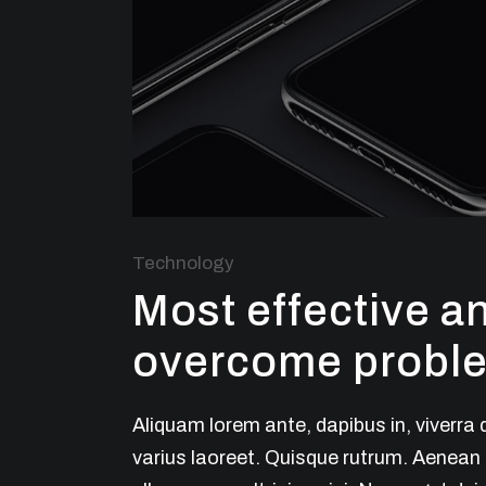
Technology
Most effective a
overcome proble
Aliquam lorem ante, dapibus in, viverra q
varius laoreet. Quisque rutrum. Aenean i