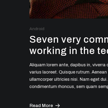
Android
Seven very com
working in the te
Aliquam lorem ante, dapibus in, viverra q
varius laoreet. Quisque rutrum. Aenean i
ullamcorper ultricies nisi. Nam eget du
condimentum rhoncus, sem quam semper
Read More